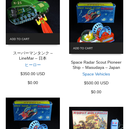
ADD TO CART
ADD TO CART
スーパーマンタンク –
LineMar – 日本
Space Radar Scout Pioneer
ヒーロー
Ship – Masudaya – Japan
$350.00 USD
Space Vehicles
$
0.00
$500.00 USD
$
0.00