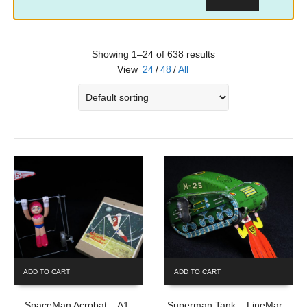
Showing 1–24 of 638 results
View
24
/
48
/
All
ADD TO CART
ADD TO CART
SpaceMan Acrobat – A1,
Superman Tank – LineMar –