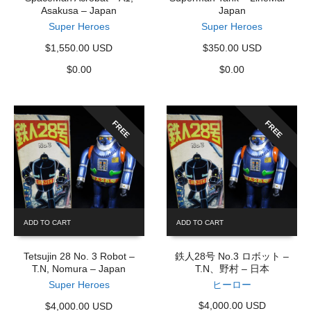
Asakusa – Japan
Japan
Super Heroes
Super Heroes
$1,550.00 USD
$350.00 USD
$
0.00
$
0.00
FREE
FREE
ADD TO CART
ADD TO CART
Tetsujin 28 No. 3 Robot –
鉄人28号 No.3 ロボット –
T.N, Nomura – Japan
T.N、野村 – 日本
Super Heroes
ヒーロー
$4,000.00 USD
$4,000.00 USD